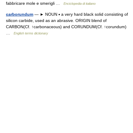
fabbricare mole e smerigli …
Enciclopedia di italiano
carborundum
— ► NOUN ▪ a very hard black solid consisting of
silicon carbide, used as an abrasive. ORIGIN blend of
CARBON(Cf. ↑carbonaceous) and CORUNDUM(Cf. ↑corundum)
…
English terms dictionary