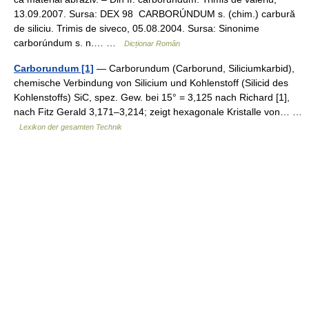
13.09.2007. Sursa: DEX 98 CARBORÚNDUM s. (chim.) carbură
de siliciu. Trimis de siveco, 05.08.2004. Sursa: Sinonime
carborúndum s. n.… …
Dicționar Român
Carborundum [1]
— Carborundum (Carborund, Siliciumkarbid),
chemische Verbindung von Silicium und Kohlenstoff (Silicid des
Kohlenstoffs) SiC, spez. Gew. bei 15° = 3,125 nach Richard [1],
nach Fitz Gerald 3,171–3,214; zeigt hexagonale Kristalle von… …
Lexikon der gesamten Technik