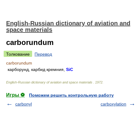
English-Russian dictionary of aviation and
space materials
carborundum
Толкование
Перевод
carborundum
карборунд, карбид кремния,
SiC
English-Russian dictionary of aviation and space materials
.
1972
.
Игры ⚽
Поможем решить контрольную работу
carbonyl
carboxylation