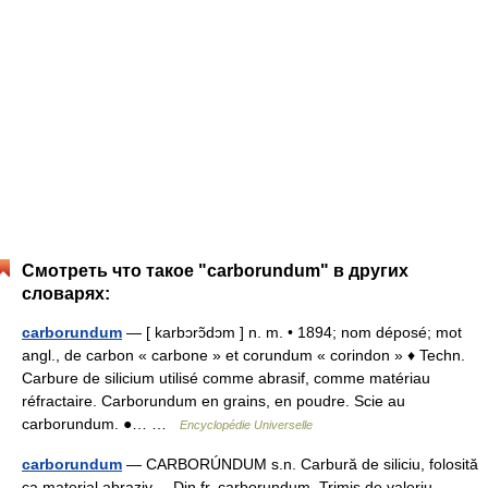
Смотреть что такое "carborundum" в других
словарях:
carborundum
— [ karbɔrɔ̃dɔm ] n. m. • 1894; nom déposé; mot
angl., de carbon « carbone » et corundum « corindon » ♦ Techn.
Carbure de silicium utilisé comme abrasif, comme matériau
réfractaire. Carborundum en grains, en poudre. Scie au
carborundum. ●… …
Encyclopédie Universelle
carborundum
— CARBORÚNDUM s.n. Carbură de siliciu, folosită
ca material abraziv. – Din fr. carborundum. Trimis de valeriu,