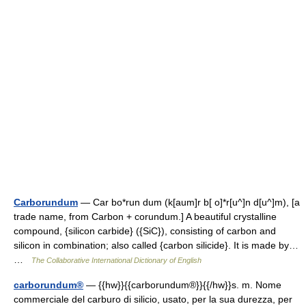
Carborundum
— Car bo*run dum (k[aum]r b[ o]*r[u^]n d[u^]m), [a
trade name, from Carbon + corundum.] A beautiful crystalline
compound, {silicon carbide} ({SiC}), consisting of carbon and
silicon in combination; also called {carbon silicide}. It is made by…
…
The Collaborative International Dictionary of English
carborundum®
— {{hw}}{{carborundum®}}{{/hw}}s. m. Nome
commerciale del carburo di silicio, usato, per la sua durezza, per