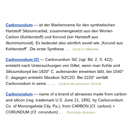
Carborundum
— ist der Markenname für den synthetischen
Hartstoff Siliziumcarbid, zusammengesetzt aus den Worten
Carbon (Kohlenstoff) und Korund (ein Hartstoff aus
Aluminiumoxid). Es bedeutet also wörtlich soviel wie „Korund aus
Kohlenstoff“. Die erste Synthese …
Deutsch Wikipedia
Carborundum [2]
— Carborundum SiC (vgl. Bd. 2, S. 422)
entsteht nach Untersuchungen von Gillet, wenn man Kohle und
Siliciumdioxyd bei 1820° C. aufeinander einwirken läßt, bei 1540°
C. dagegen entsteht Siloxikon Si2C2O. Bei 2220° zerfällt
Carborundum in seine… …
Lexikon der gesamten Technik
Carborundum
— name of a brand of abrasives made from carbon
and silicon (reg. trademark U.S. June 21, 1892, by Carborundum
Co. of Monongahela City, Pa.), from CARBON (Cf. carbon) +
CORUNDUM (Cf. corundum) …
Etymology dictionary