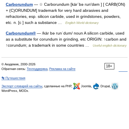
Carborundum
— ☆ Carborundum [kär΄bə run′dəm ] [ CARB(ON)
+ (C)ORUNDUM] trademark for very hard abrasives and
refractories, esp. silicon carbide, used in grindstones, powders,
etc. n. [c ] such a substance …
English World dictionary
Carborundum®
— /kär bə runˈdum/ noun A silicon carbide, used
as a substitute for corundum in grinding, etc ORIGIN: ↑carbon and
↑corundum; a trademark in some countries …
Useful english dictionary
© Академик, 2000-2026
18+
Обратная связь:
Техподдержка
,
Реклама на сайте
👣 Путешествия
Экспорт словарей на сайты
, сделанные на PHP,
Joomla,
Drupal,
WordPress, MODx.